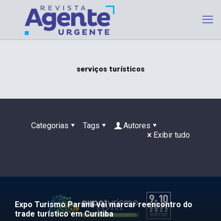
serviços turísticos
Categorias
Tags
Autores
Exibir tudo
Expo Turismo Paraná vai marcar reencontro do
trade turístico em Curitiba
Programa Comprador Convidado da ABAV