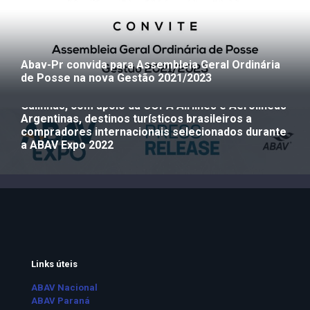
Abav-Pr convida para Assembleia Geral Ordinária
de Posse na nova Gestão 2021/2023
Programa Comprador Convidado da ABAV
Nacional, promove junto à EMBRATUR e Porto de
Galinhas, com apoio da COPA Airlines e Aerolíneas
Argentinas, destinos turísticos brasileiros a
compradores internacionais selecionados durante
a ABAV Expo 2022
Links úteis
ABAV Nacional
ABAV Paraná