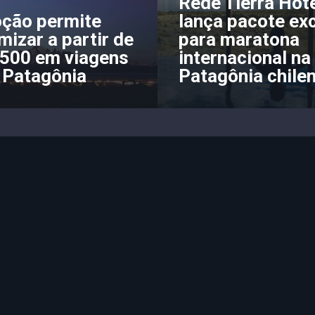
Rede Tierra Hot
ção permite
lança pacote ex
izar a partir de
para maratona
.500 em viagens
internacional na
 Patagônia
Patagônia chile