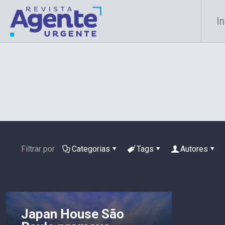
In
Filtrar por
Categorias
Tags
Autores
Japan House São