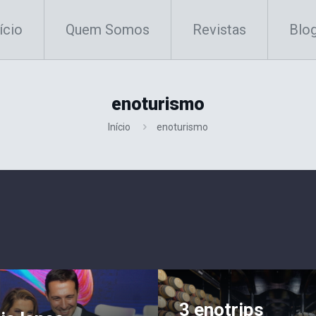
ício
Quem Somos
Revistas
Blo
enoturismo
Início
enoturismo
3 enotrips