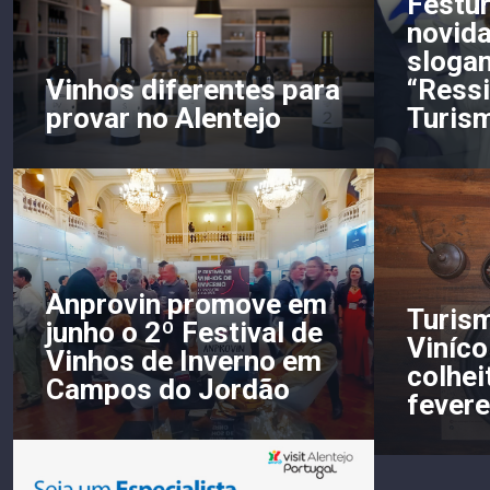
Festur
novida
sloga
“Ressi
Vinhos diferentes para
Turis
provar no Alentejo
Anprovin promove em
Turism
junho o 2º Festival de
Viníco
Vinhos de Inverno em
colhei
Campos do Jordão
fevere