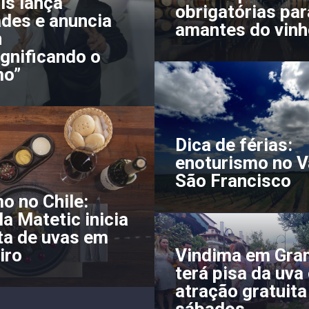
is lança
obrigatórias par
des e anuncia
amantes do vinh
n
gnificando o
mo”
Dica de férias:
enoturismo no V
São Francisco
o no Chile:
la Matetic inicia
ta de uvas em
Vindima em Gr
iro
terá pisa da uv
atração gratuita
sábados