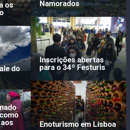
Namorados
a os
o
Inscrições abertas
para o 34º Festuris
ale do
amado
a como
 aos
Enoturismo em Lisboa