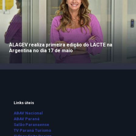
ALAGEV realiza primeira edição do LACTE na
Argentina no dia 17 de maio
Links úteis
ABAV Nacional
ABAV Paraná
Salão Paranaense
TV Paraná Turismo