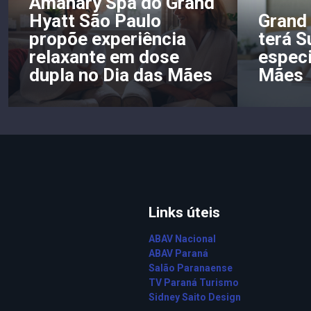
Amanary Spa do Grand
Hyatt São Paulo
Grand 
propõe experiência
terá 
relaxante em dose
especi
dupla no Dia das Mães
Mães
Links úteis
ABAV Nacional
ABAV Paraná
Salão Paranaense
TV Paraná Turismo
Sidney Saito Design