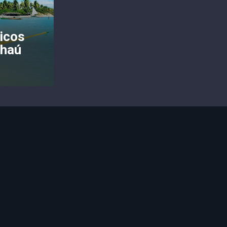
icos
nhaú