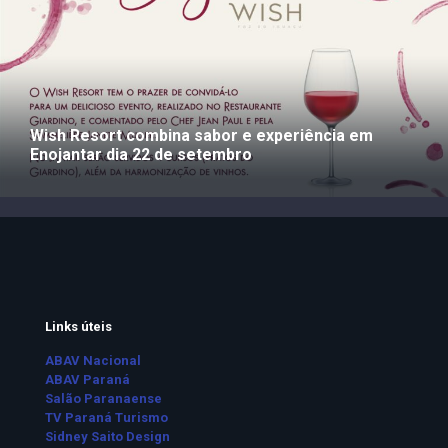
Wish Resort combina sabor e experiência em
Enojantar dia 22 de setembro
Links úteis
ABAV Nacional
ABAV Paraná
Salão Paranaense
TV Paraná Turismo
Sidney Saito Design