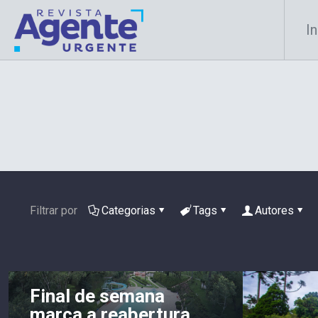
In
Filtrar por
Categorias
Tags
Autores
Final de semana
marca a reabertura