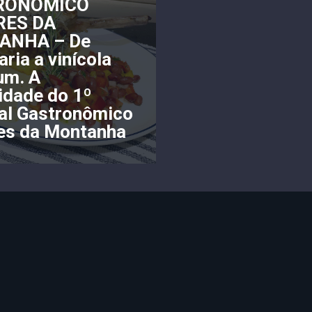
RONÔMICO
RES DA
ANHA – De
aria a vinícola
um. A
idade do 1º
val Gastronômico
es da Montanha