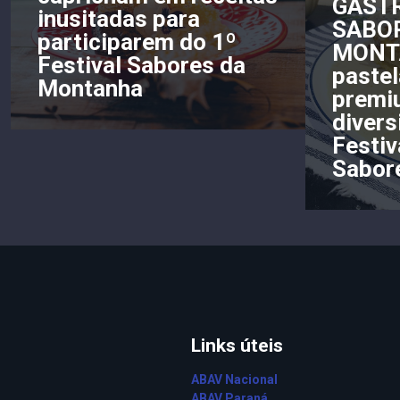
GAST
inusitadas para
SABO
participarem do 1º
MONT
Festival Sabores da
pastel
Montanha
premi
divers
Festi
Sabor
Links úteis
ABAV Nacional
ABAV Paraná