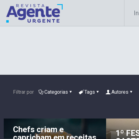
In
Filtrar por
Categorias
Tags
Autores
Chefs criam e
1º FE
capricham em receitas