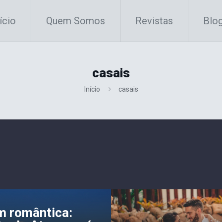
ício
Quem Somos
Revistas
Blo
casais
Início
casais
m romântica: