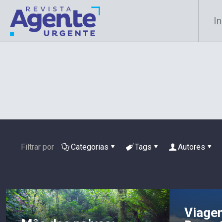
In
Filtrar por
Categorias
Tags
Autores
Viage