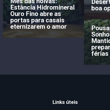
Mês das noivas:
Deser
Estância Hidromineral
boa op
Ouro Fino abre as
portas para casais
eternizarem o amor
Pousa
Sonho
Mantiq
prepar
férias
Links úteis