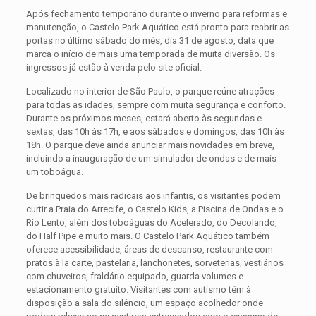
Após fechamento temporário durante o inverno para reformas e
manutenção, o Castelo Park Aquático está pronto para reabrir as
portas no último sábado do mês, dia 31 de agosto, data que
marca o início de mais uma temporada de muita diversão. Os
ingressos já estão à venda pelo site oficial.
Localizado no interior de São Paulo, o parque reúne atrações
para todas as idades, sempre com muita segurança e conforto.
Durante os próximos meses, estará aberto às segundas e
sextas, das 10h às 17h, e aos sábados e domingos, das 10h às
18h. O parque deve ainda anunciar mais novidades em breve,
incluindo a inauguração de um simulador de ondas e de mais
um toboágua.
De brinquedos mais radicais aos infantis, os visitantes podem
curtir a Praia do Arrecife, o Castelo Kids, a Piscina de Ondas e o
Rio Lento, além dos toboáguas do Acelerado, do Decolando,
do Half Pipe e muito mais. O Castelo Park Aquático também
oferece acessibilidade, áreas de descanso, restaurante com
pratos à la carte, pastelaria, lanchonetes, sorveterias, vestiários
com chuveiros, fraldário equipado, guarda volumes e
estacionamento gratuito. Visitantes com autismo têm à
disposição a sala do silêncio, um espaço acolhedor onde