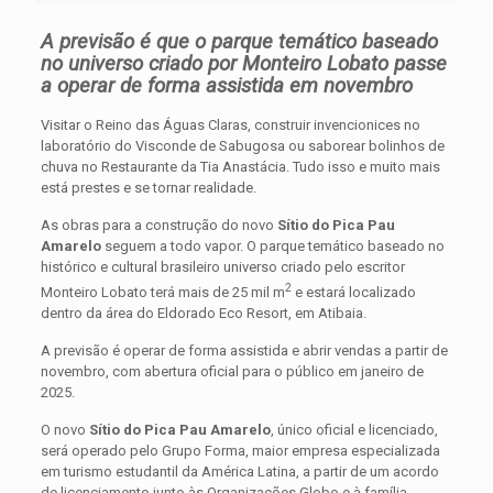
A previsão é que o parque temático baseado
no universo criado por Monteiro Lobato passe
a operar de forma assistida em novembro
Visitar o Reino das Águas Claras, construir invencionices no
laboratório do Visconde de Sabugosa ou saborear bolinhos de
chuva no Restaurante da Tia Anastácia. Tudo isso e muito mais
está prestes e se tornar realidade.
As obras para a construção do novo
Sítio do Pica Pau
Amarelo
seguem a todo vapor. O parque temático baseado no
histórico e cultural brasileiro universo criado pelo escritor
2
Monteiro Lobato terá mais de 25 mil m
e estará localizado
dentro da área do Eldorado Eco Resort, em Atibaia.
A previsão é operar de forma assistida e abrir vendas a partir de
novembro, com abertura oficial para o público em janeiro de
2025.
O novo
Sítio do Pica Pau Amarelo
, único oficial e licenciado,
será operado pelo Grupo Forma, maior empresa especializada
em turismo estudantil da América Latina, a partir de um acordo
de licenciamento junto às Organizações Globo e à família