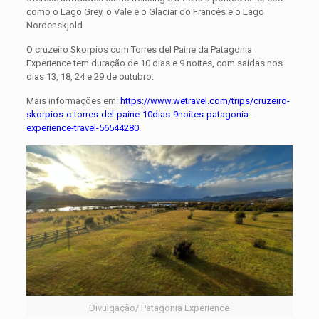
como o Lago Grey, o Vale e o Glaciar do Francês e o Lago
Nordenskjold.
O cruzeiro Skorpios com Torres del Paine da Patagonia
Experience tem duração de 10 dias e 9 noites, com saídas nos
dias 13, 18, 24 e 29 de outubro.
Mais informações em:
https://www.wetravel.com/trips/cruzeiro-
skorpios-c-torres-del-paine-10dias-9noites-patagonia-
experience-travel-56544280
.
Divulgação/ Patagonia Experience