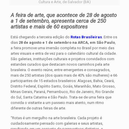
Cultura e Arte, de Salvador (BA)
A feira de arte, que acontece de 28 de agosto
a 1 de setembro, apresenta cerca de 250
artistas e mais de 60 expositores
Está chegando a terceira edição do
Rotas Brasileiras
.
Entre os
dias
28 de agosto e 1 de setembro na ARCA, em São Paulo
,
a feira promove uma imersão completa no Brasil por meio das
artes visuais e entra de vez para o calendário cultural da cidade.
São galerias, instituições culturais e projetos convidados com
estandes curados que destacam novos caminhos pela arte
brasileira. O evento reúne, entre emergentes e consagrados,
mais de 250 artistas (dos quais mais de 40% são mulheres) e 66
participantes de 15 estados brasileiros: Alagoas, Bahia, Ceará,
Distrito Federal, Espírito Santo, Goiás, Maranhão, Mato Grosso,
Minas Gerais, Paraná, Pernambuco, Rio de Janeiro, Rio Grande
do Sul, Santa Catarina e São Paulo. Trata-se de uma feira que
convida o visitante a um passeio mais atento, num ritmo
diferente de outras feiras de arte.
“Rotas é um mergulho na arte brasileira. Cada projeto é
cuidadosamente pensado com galerias e seus artistas,
resultando em um conjunto de perspectivas distintas, e