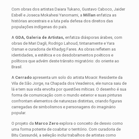
Com obras dos artistas Daiara Tukano, Gustavo Caboco, Jaider
Esbell e Joseca Mokahesi Yanomami, a
Millan
enfatiza as
histórias ancestrais e a luta pela defesa dos direitos das
populações indígenas do país.
A
GDA, Galeria de Artistas,
enfatiza diásporas árabes, com
obras de Mari Dagli, Rodrigo Lahoud, tintanamente e Yara
Osman e curadoria de Khadyg Fares. As obras refletem as
identidades, a estética e os desdobramentos poéticos e
políticos que advém deste trânsito migratório: do oriente ao
Brasil.
A
Cerrado
apresenta um solo do artista Moacir. Residente da
Vila de São Jorge, na Chapada dos Veadeiros, ele nunca saiu de
lá e tem sua vida envolta por questões míticas. O desenho é sua
forma de comunicação com o mundo exterior e suas pinturas
confrontam elementos de naturezas distintas, criando figuras
carregadas de simbolismos e personagens do imaginário
popular.
O projeto da
Marco Zero
explora o conceito de desvio como
uma forma potente de coabitar o território. Com curadoria de
Bitu Cassundé, a seleção inclui trabalhos de artistas como