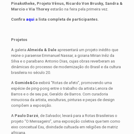
Pinakotheke, Projeto Vênus, Ricardo Von Brusky, Sandra &
Marcio
e
Via Thorey
estarão na feira pela primeira vez.
Confira
aqui
a lista completa de participantes.
Projetos
A galeria
Almeida & Dale
apresentará um projeto inédito que
reúne o paraense Emmanuel Nassar, a goiana Mirian Inêz da
Silva e o paraibano Antonio Dias, cujas obras reverberam as
dinâmicas do processo de modernização do Brasil e da cultura
brasileira no século 20.
A
Gomide&Co
exibirá “Rotas de afeto”, promovendo uma
espécie de ping-pong entre o trabalho da artista Lenora de
Barros e o de seu pai, Geraldo de Barros. Com curadoria
minuciosa da artista, esculturas, pinturas e peças de design
compõem a exposição.
A
Paulo Darzé
, de Salvador, levará para a Rotas Brasileiras o
projeto “O Mensageiro”, uma exposição coletiva que tem como
eixo conceitual Exu, divindade cultuada em religiões de matriz
africana.