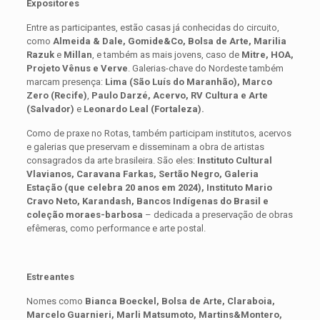
Expositores
Entre as participantes, estão casas já conhecidas do circuito,
como
Almeida & Dale, Gomide&Co, Bolsa de Arte, Marilia
Razuk
e
Millan
, e também as mais jovens, caso de
Mitre, HOA,
Projeto Vênus e Verve
. Galerias-chave do Nordeste também
marcam presença:
Lima (São Luís do Maranhão), Marco
Zero (Recife)
,
Paulo Darzé, Acervo, RV Cultura e Arte
(Salvador)
e
Leonardo Leal (Fortaleza).
Como de praxe no Rotas, também participam institutos, acervos
e galerias que preservam e disseminam a obra de artistas
consagrados da arte brasileira. São eles:⁠
⁠Instituto Cultural
Vlavianos, Caravana Farkas, Sertão Negro, ⁠Galeria
Estação (que celebra 20 anos em 2024), Instituto Mario
Cravo Neto, Karandash, ⁠Bancos Indígenas do Brasil e
⁠coleção moraes-barbosa
– dedicada a preservação de obras
efêmeras, como performance e arte postal.
Estreantes
Nomes como
Bianca Boeckel, Bolsa de Arte, Claraboia,
Marcelo Guarnieri, Marli Matsumoto, Martins&Montero,