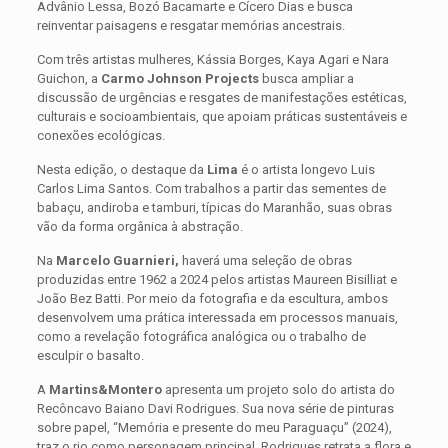
Advânio Lessa, Bozó Bacamarte e Cícero Dias e busca
reinventar paisagens e resgatar memórias ancestrais.
Com três artistas mulheres, Kássia Borges, Kaya Agari e Nara
Guichon, a
Carmo Johnson Projects
busca ampliar a
discussão de urgências e resgates de manifestações estéticas,
culturais e socioambientais, que apoiam práticas sustentáveis e
conexões ecológicas.
Nesta edição, o destaque da
Lima
é o artista longevo Luis
Carlos Lima Santos. Com trabalhos a partir das sementes de
babaçu, andiroba e tamburi, típicas do Maranhão, suas obras
vão da forma orgânica à abstração.
Na
Marcelo Guarnieri,
haverá uma seleção de obras
produzidas entre 1962 a 2024 pelos artistas Maureen Bisilliat e
João Bez Batti. Por meio da fotografia e da escultura, ambos
desenvolvem uma prática interessada em processos manuais,
como a revelação fotográfica analógica ou o trabalho de
esculpir o basalto.
A
Martins&Montero
apresenta um projeto solo do artista do
Recôncavo Baiano Davi Rodrigues. Sua nova série de pinturas
sobre papel, “Memória e presente do meu Paraguaçu” (2024),
traz o rio como personagem principal. Rodrigues retrata a flora e